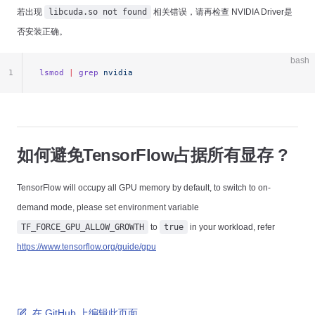
若出现
libcuda.so not found
相关错误，请再检查 NVIDIA Driver是
否安装正确。
bash
1
lsmod
 |
 grep
 nvidia
如何避免TensorFlow占据所有显存 ?
TensorFlow will occupy all GPU memory by default, to switch to on-
demand mode, please set environment variable
TF_FORCE_GPU_ALLOW_GROWTH
to
true
in your workload, refer
https://www.tensorflow.org/guide/gpu
在 GitHub 上编辑此页面