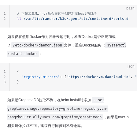
bash
1
# 正确加载Mirror后会在这里创建对应host的目录
2
ll
 /var/lib/rancher/k3s/agent/etc/containerd/certs.d
如果仍在使用Docker作为容器云运行时，检查Docker是否正确加载
了
/etc/docker/daemon.json
文件，重启Docker服务（
systemctl
restart docker
）
json
1
{
2
  "registry-mirrors"
: [
"https://docker.m.daocloud.io"
, 
"
3
}
如果是GreptimeDB拉取不到，在helm install时添加
--set
greptime.image.repository=greptime-registry.cn-
hangzhou.cr.aliyuncs.com/greptime/greptimedb
，如果是nvcr.io
相关镜像拉取不到，建议自行同步到私有仓库。