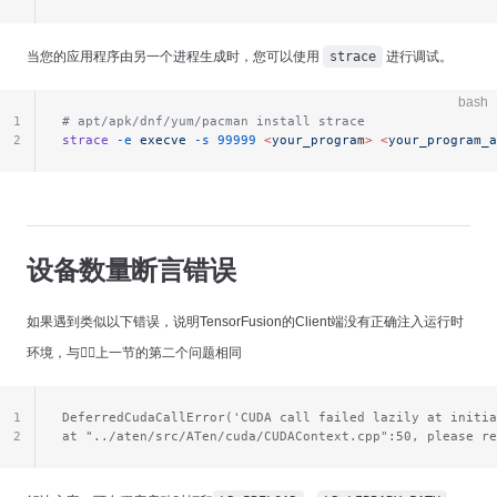
当您的应用程序由另一个进程生成时，您可以使用
strace
进行调试。
bash
1
# apt/apk/dnf/yum/pacman install strace
2
strace
 -e
 execve
 -s
 99999
 <
your_progra
m
>
 <
your_program_a
设备数量断言错误
如果遇到类似以下错误，说明TensorFusion的Client端没有正确注入运行时
环境，与👆🏻上一节的第二个问题相同
1
DeferredCudaCallError('CUDA call failed lazily at initia
2
at "../aten/src/ATen/cuda/CUDAContext.cpp":50, please re