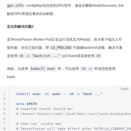
gpu-info
configMap包含您的GPU型号，修改后删除NodeDiscovery Job
触发GPU资源总量的自动刷新。
定位和解决问题2
若TensorFusion Worker Pod正在运行且状态为Ready，表示客户端注入可
能失败，存在已知问题，即
LD_PRELOAD
可能被bash/zsh忽略，解决方案
是使用
sh -c "bash/zsh ..."
运行bash或直接使用
sh
例如，当使用
kubectl exec
时，可以使用
sh -c
即使您想使用
bash:
bash
1
kubectl
 exec
 -it
 <
po
d
>
 --
 sh
 -c
 "bash ..."
2
3
echo
 $PATH
4
# expected result should be:
5
# /tensor-fusion:/root/.local/bin/:/usr/local/nvidia/bin
6
7
# then run `nvidia-smi`
8
# TensorFusion will take effect after PATH/LD_LIBRARY_P