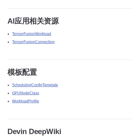
AI应用相关资源
TensorFusionWorkload
TensorFusionConnection
模板配置
SchedulingConfigTemplate
GPUNodeClass
WorkloadProfile
Devin DeepWiki