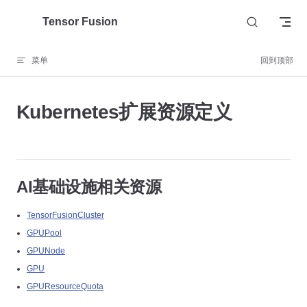
Skip to content
Tensor Fusion
菜单
回到顶部
Kubernetes扩展资源定义
AI基础设施相关资源
TensorFusionCluster
GPUPool
GPUNode
GPU
GPUResourceQuota